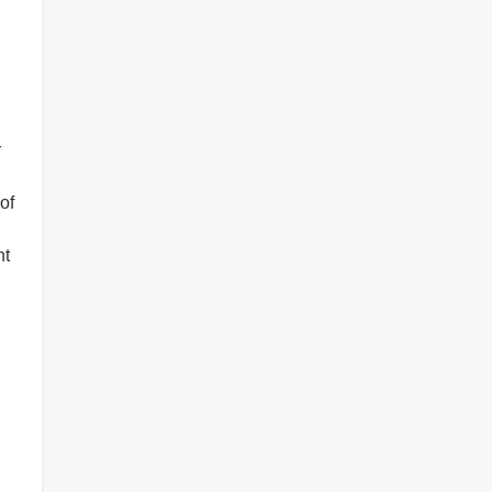
r
of
nt