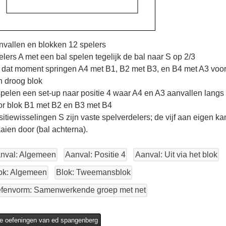
nvallen en blokken 12 spelers
lers A met een bal spelen tegelijk de bal naar S op 2/3
 dat moment springen A4 met B1, B2 met B3, en B4 met A3 voo
n droog blok
pelen een set-up naar positie 4 waar A4 en A3 aanvallen langs 
or blok B1 met B2 en B3 met B4
itiewisselingen S zijn vaste spelverdelers; de vijf aan eigen ka
aien door (bal achterna).
nval: Algemeen
Aanval: Positie 4
Aanval: Uit via het blok
ok: Algemeen
Blok: Tweemansblok
fenvorm: Samenwerkende groep met net
le oefeningen van ed spangenberg