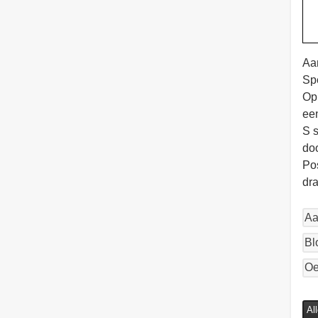
Aa
Spe
Op
ee
S s
do
Pos
dra
Aa
Bl
Oe
Al