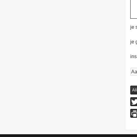
je 
je 
ins
Aa
Al