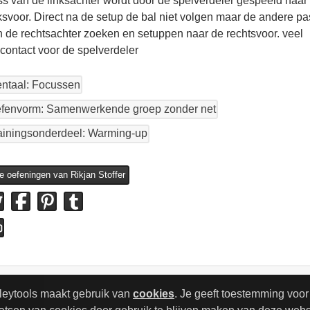
s van de linksachter wordt door de spelverdeler gespeeld naar
ksvoor. Direct na de setup de bal niet volgen maar de andere pa
 de rechtsachter zoeken en setuppen naar de rechtsvoor. veel
contact voor de spelverdeler
ntaal: Focussen
fenvorm: Samenwerkende groep zonder net
ainingsonderdeel: Warming-up
le oefeningen van Rikjan Stoffer
leytools maakt gebruik van
cookies
. Je geeft toestemming voor