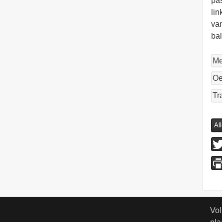
pas
lin
van
bal
Me
Oe
Tr
Al
Vol