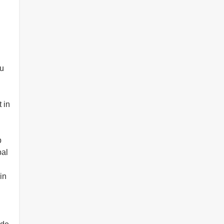
ou
 in
p
bal
in