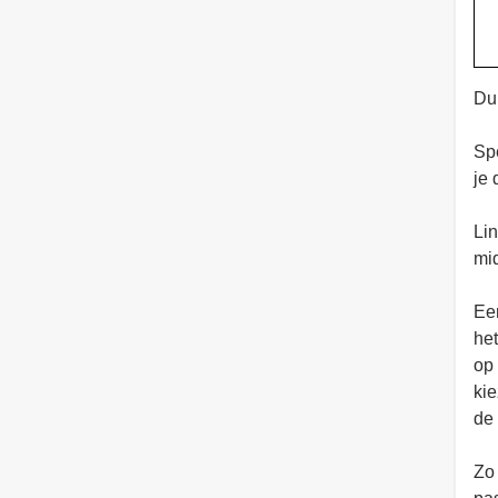
Du
Spe
je 
Lin
mid
Eer
het
op 
kie
de 
Zo 