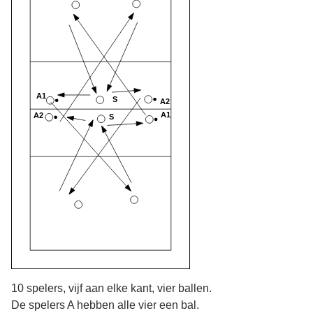
10 spelers, vijf aan elke kant, vier ballen.
De spelers A hebben alle vier een bal.