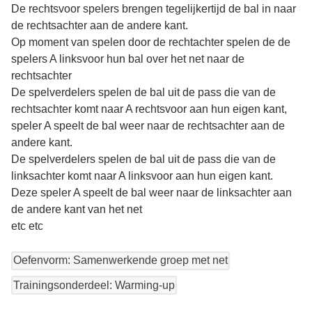
De rechtsvoor spelers brengen tegelijkertijd de bal in naar
de rechtsachter aan de andere kant.
Op moment van spelen door de rechtachter spelen de de
spelers A linksvoor hun bal over het net naar de
rechtsachter
De spelverdelers spelen de bal uit de pass die van de
rechtsachter komt naar A rechtsvoor aan hun eigen kant,
speler A speelt de bal weer naar de rechtsachter aan de
andere kant.
De spelverdelers spelen de bal uit de pass die van de
linksachter komt naar A linksvoor aan hun eigen kant.
Deze speler A speelt de bal weer naar de linksachter aan
de andere kant van het net
etc etc
Oefenvorm: Samenwerkende groep met net
Trainingsonderdeel: Warming-up