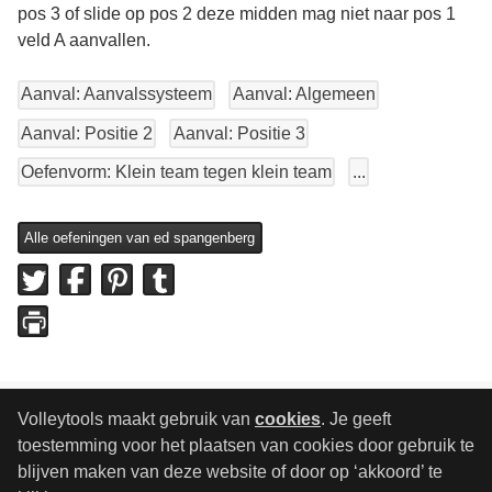
pos 3 of slide op pos 2 deze midden mag niet naar pos 1
veld A aanvallen.
Aanval: Aanvalssysteem
Aanval: Algemeen
Aanval: Positie 2
Aanval: Positie 3
Oefenvorm: Klein team tegen klein team
...
Alle oefeningen van ed spangenberg
Volleytools maakt gebruik van
cookies
. Je geeft
toestemming voor het plaatsen van cookies door gebruik te
blijven maken van deze website of door op ‘akkoord’ te