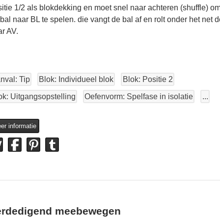
itie 1/2 als blokdekking en moet snel naar achteren (shuffle) o
bal naar BL te spelen. die vangt de bal af en rolt onder het net 
r AV.
nval: Tip
Blok: Individueel blok
Blok: Positie 2
ok: Uitgangsopstelling
Oefenvorm: Spelfase in isolatie
...
er informatie
erdedigend meebewegen