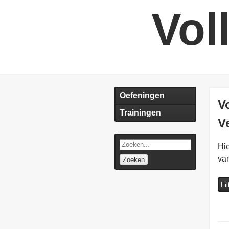
Vol
Oefeningen
V
Trainingen
V
Hie
va
Zoeken
Fi