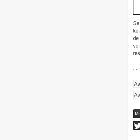
Ser
kom
de 
ver
res
...
Aa
Aa
Me