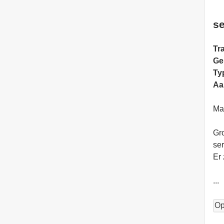
se
Tra
Ge
Ty
Aa
Ma
Gro
ser
Er 
...
Op