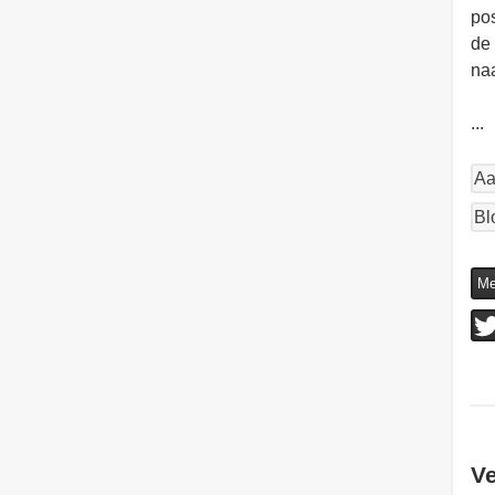
pos
de 
naa
...
Aa
Bl
Me
V